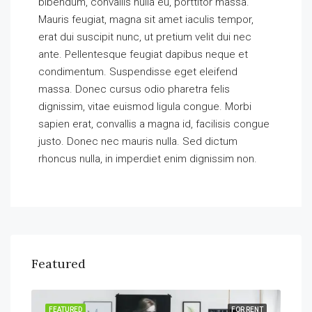
bibendum, convallis nulla eu, porttitor massa.
Mauris feugiat, magna sit amet iaculis tempor,
erat dui suscipit nunc, ut pretium velit dui nec
ante. Pellentesque feugiat dapibus neque et
condimentum. Suspendisse eget eleifend
massa. Donec cursus odio pharetra felis
dignissim, vitae euismod ligula congue. Morbi
sapien erat, convallis a magna id, facilisis congue
justo. Donec nec mauris nulla. Sed dictum
rhoncus nulla, in imperdiet enim dignissim non.
Featured
SALE
FEATURED
FOR RENT
FEA