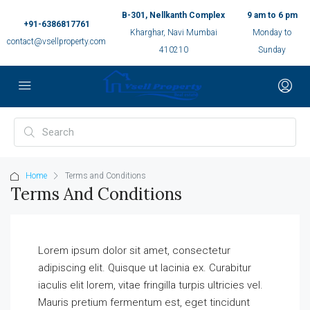
B-301, Nellkanth Complex
9 am to 6 pm
+91-6386817761
Kharghar, Navi Mumbai
Monday to
contact@vsellproperty.com
410210
Sunday
Home
Terms and Conditions
Terms And Conditions
Lorem ipsum dolor sit amet, consectetur
adipiscing elit. Quisque ut lacinia ex. Curabitur
iaculis elit lorem, vitae fringilla turpis ultricies vel.
Mauris pretium fermentum est, eget tincidunt