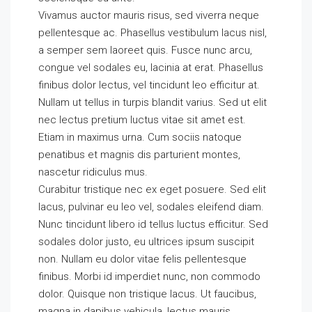
Vivamus auctor mauris risus, sed viverra neque
pellentesque ac. Phasellus vestibulum lacus nisl,
a semper sem laoreet quis. Fusce nunc arcu,
congue vel sodales eu, lacinia at erat. Phasellus
finibus dolor lectus, vel tincidunt leo efficitur at.
Nullam ut tellus in turpis blandit varius. Sed ut elit
nec lectus pretium luctus vitae sit amet est.
Etiam in maximus urna. Cum sociis natoque
penatibus et magnis dis parturient montes,
nascetur ridiculus mus.
Curabitur tristique nec ex eget posuere. Sed elit
lacus, pulvinar eu leo vel, sodales eleifend diam.
Nunc tincidunt libero id tellus luctus efficitur. Sed
sodales dolor justo, eu ultrices ipsum suscipit
non. Nullam eu dolor vitae felis pellentesque
finibus. Morbi id imperdiet nunc, non commodo
dolor. Quisque non tristique lacus. Ut faucibus,
magna in dapibus vehicula, lectus mauris