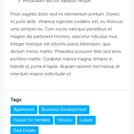
Vestibulum auctor dapibus neque.
Proin sagittis dolor sed mi elementum pretium. Donec
et justo ante. Vivamus egestas sodales est, eu rhoncus
urna semper eu. Cum sociis natoque penatibus et
magnis dis parturient montes, nascetur ridiculus mus.
Integer tristique elit lobortis purus bibendum, quis
dictum metus mattis. Phasellus posuere felis sed eros
porttitor mattis. Curabitur massa magna, tempor in
blandit id, porta in ligula. Aliquam laoreet nisl massa, at
interdum mauris sollicitudin et.
Tags
Apartment
Business Development
House for families
Houzez
Luxury
Real Estate