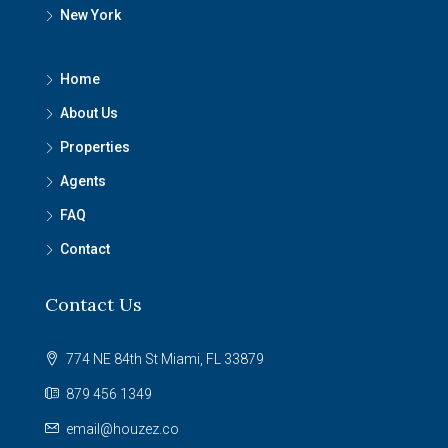
New York
Home
About Us
Properties
Agents
FAQ
Contact
Contact Us
774 NE 84th St Miami, FL 33879
879 456 1349
email@houzez.co